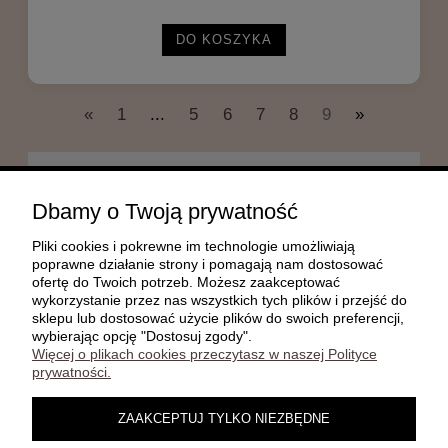
DO KOSZYKA
«
1
...
5
6
7
8
9
»
POMOC
Dbamy o Twoją prywatność
Pliki cookies i pokrewne im technologie umożliwiają
MOJE KONTO
poprawne działanie strony i pomagają nam dostosować
ofertę do Twoich potrzeb. Możesz zaakceptować
wykorzystanie przez nas wszystkich tych plików i przejść do
sklepu lub dostosować użycie plików do swoich preferencji,
PŁATNOŚCI I DOSTAWA
wybierając opcję "Dostosuj zgody".
Więcej o plikach cookies przeczytasz w naszej Polityce
prywatności.
INFORMACJE
ZAAKCEPTUJ TYLKO NIEZBĘDNE