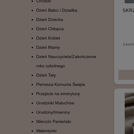
Chrzest
Dzień Babci i Dziadka
SKR
Dzień Dziecka
Dzień Chłopca
Dzień Kobiet
zawi
Dzień Mamy
Dzień Nauczyciela/Zakończenie
roku szkolnego
Dzień Taty
Pierwsza Komunia Święta
Przejście na emeryturę
Urodzinki Maluchów
Urodziny/Imieniny
Wieczór Panieński
Walentynki