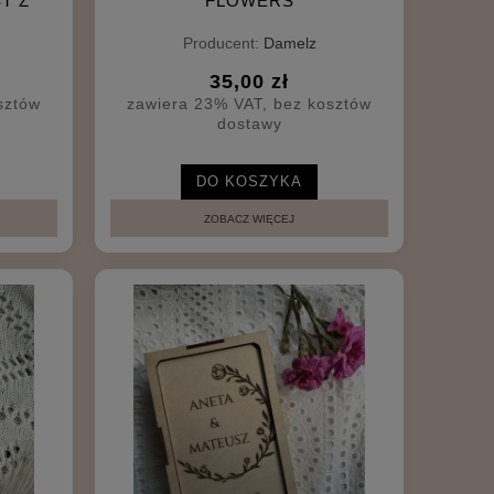
T Z
FLOWERS
Producent:
Damelz
35,00 zł
sztów
zawiera 23% VAT, bez kosztów
dostawy
DO KOSZYKA
ZOBACZ WIĘCEJ
E I
RAMKA NA ZDJĘCIE METRYCZKA
BIAŁA
55,00 zł
DO KOSZYKA