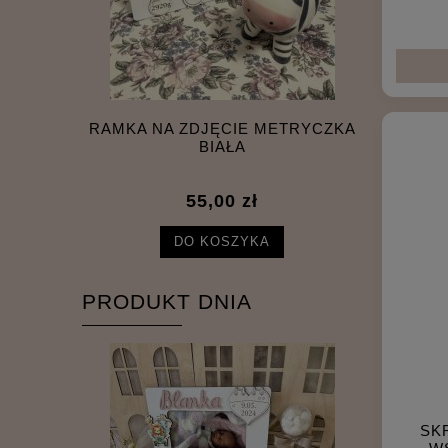
EK BOY
RAMKA NA ZDJĘCIE METRYCZKA
SKARB
BIAŁA
A
55,00 zł
DO KOSZYKA
PRODUKT DNIA
SK