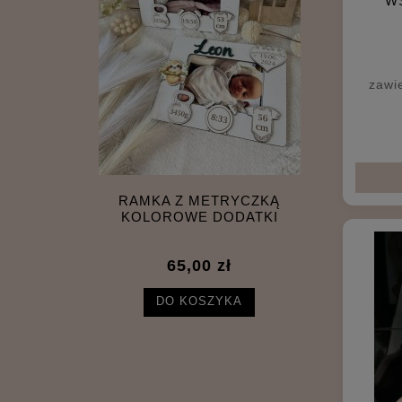
W
zawi
RAMKA Z METRYCZKĄ
RAMKA Z 
KOLOROWE DODATKI
65,00 zł
DO KOSZYKA