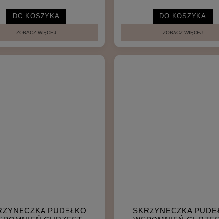
DO KOSZYKA
DO KOSZYKA
ZOBACZ WIĘCEJ
ZOBACZ WIĘCEJ
ONKA WYKREŚLANKA
RAMKA Z METRYCZKĄ
BSOLUTNY HIT
KOLOROWE DODATKI
60,00 zł
65,00 zł
DO KOSZYKA
DO KOSZYKA
RZYNECZKA PUDEŁKO
SKRZYNECZKA PUDE