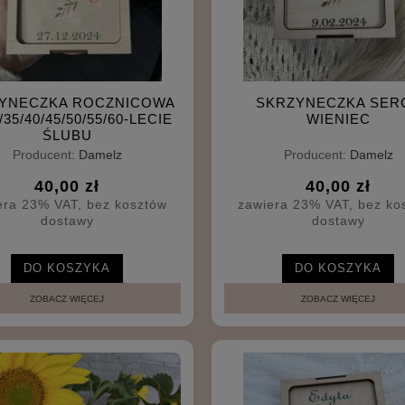
YNECZKA ROCZNICOWA
SKRZYNECZKA SER
/35/40/45/50/55/60-LECIE
WIENIEC
ŚLUBU
Producent:
Damelz
Producent:
Damelz
40,00 zł
40,00 zł
era 23% VAT, bez kosztów
zawiera 23% VAT, bez ko
dostawy
dostawy
DO KOSZYKA
DO KOSZYKA
ZOBACZ WIĘCEJ
ZOBACZ WIĘCEJ