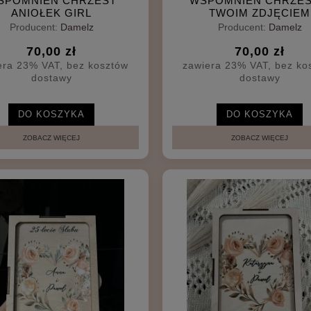
SPOMNIEŃ CHRZEST
WSPOMNIEŃ CHRZES
ANIOŁEK GIRL
TWOIM ZDJĘCIEM
Producent:
Damelz
Producent:
Damelz
70,00 zł
70,00 zł
era 23% VAT, bez kosztów
zawiera 23% VAT, bez ko
dostawy
dostawy
DO KOSZYKA
DO KOSZYKA
ZOBACZ WIĘCEJ
ZOBACZ WIĘCEJ
METRYCZKĄ RODZICE I
RAMKA Z METRYCZKĄ RODZIC
MIEJSCOWOŚĆ
MIEJSCOWOŚĆ KOLOROWE
DODATKI
65,00 zł
70,00 zł
DO KOSZYKA
DO KOSZYKA