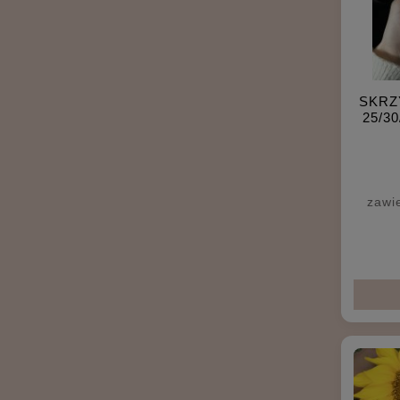
SKRZ
25/30
zawi