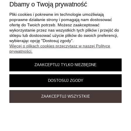
12,00 zł
Dbamy o Twoją prywatność
zawiera 23% VAT, bez kosztów dostawy
Pliki cookies i pokrewne im technologie umożliwiają
poprawne działanie strony i pomagają nam dostosować
DO KOSZYKA
ofertę do Twoich potrzeb. Możesz zaakceptować
wykorzystanie przez nas wszystkich tych plików i przejść do
sklepu lub dostosować użycie plików do swoich preferencji,
wybierając opcję "Dostosuj zgody".
Więcej o plikach cookies przeczytasz w naszej Polityce
prywatności.
ZAAKCEPTUJ TYLKO NIEZBĘDNE
DOSTOSUJ ZGODY
ZAAKCEPTUJ WSZYSTKIE