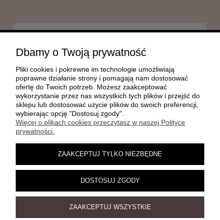
POMOC
Dbamy o Twoją prywatność
Pliki cookies i pokrewne im technologie umożliwiają
MOJE KONTO
poprawne działanie strony i pomagają nam dostosować
ofertę do Twoich potrzeb. Możesz zaakceptować
wykorzystanie przez nas wszystkich tych plików i przejść do
sklepu lub dostosować użycie plików do swoich preferencji,
PŁATNOŚCI I DOSTAWA
wybierając opcję "Dostosuj zgody".
Więcej o plikach cookies przeczytasz w naszej Polityce
prywatności.
INFORMACJE
ZAAKCEPTUJ TYLKO NIEZBĘDNE
O NAS
DOSTOSUJ ZGODY
ZAAKCEPTUJ WSZYSTKIE
Damelz 3D | Jesiona 22C, 67-415 Kolsko | telefon:
, e-
602 708 026