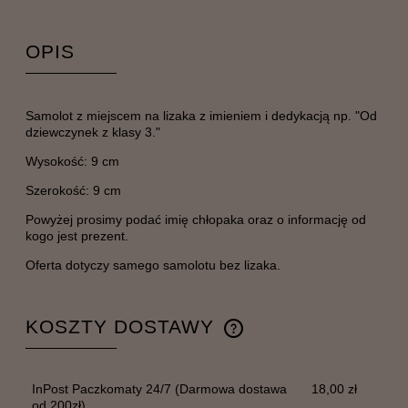
OPIS
Samolot z miejscem na lizaka z imieniem i dedykacją np. "Od
dziewczynek z klasy 3."
Wysokość: 9 cm
Szerokość: 9 cm
Powyżej prosimy podać imię chłopaka oraz o informację od
kogo jest prezent.
Oferta dotyczy samego samolotu bez lizaka.
KOSZTY DOSTAWY
CENA NIE ZAWIERA EWENTUALNYCH KOSZTÓW
PŁATNOŚCI
InPost Paczkomaty 24/7
(Darmowa dostawa
18,00 zł
od 200zł)