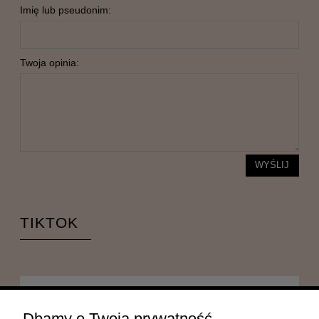
Imię lub pseudonim:
Twoja opinia:
WYŚLIJ
TIKTOK
POMOC
Dbamy o Twoją prywatność