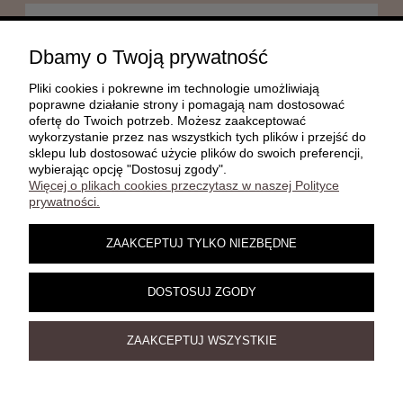
POMOC
Dbamy o Twoją prywatność
Pliki cookies i pokrewne im technologie umożliwiają
MOJE KONTO
poprawne działanie strony i pomagają nam dostosować
ofertę do Twoich potrzeb. Możesz zaakceptować
wykorzystanie przez nas wszystkich tych plików i przejść do
sklepu lub dostosować użycie plików do swoich preferencji,
PŁATNOŚCI I DOSTAWA
wybierając opcję "Dostosuj zgody".
Więcej o plikach cookies przeczytasz w naszej Polityce
prywatności.
INFORMACJE
ZAAKCEPTUJ TYLKO NIEZBĘDNE
O NAS
DOSTOSUJ ZGODY
ZAAKCEPTUJ WSZYSTKIE
Damelz 3D | Jesiona 22C, 67-415 Kolsko | telefon:
, e-
602 708 026
mail:
damelz3dx@gmail.com