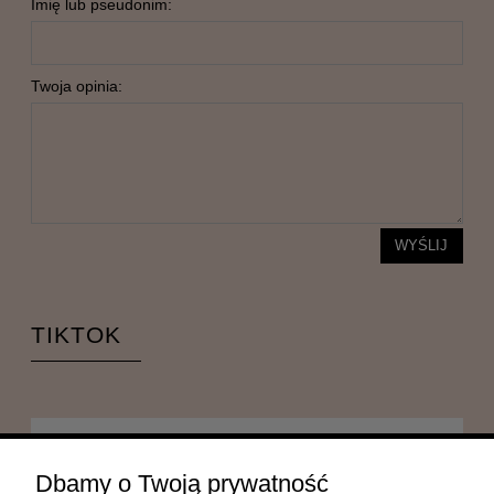
Imię lub pseudonim:
Twoja opinia:
WYŚLIJ
TIKTOK
POMOC
Dbamy o Twoją prywatność