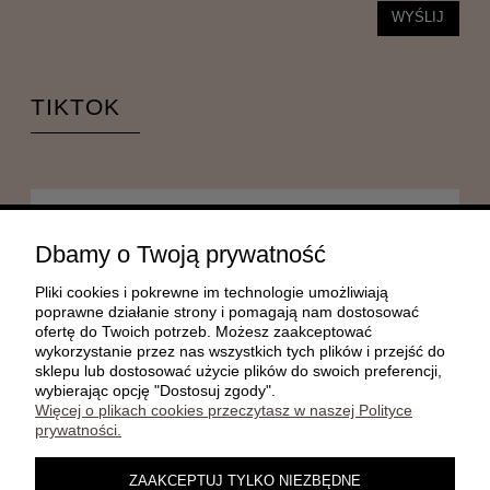
WYŚLIJ
TIKTOK
POMOC
Dbamy o Twoją prywatność
Pliki cookies i pokrewne im technologie umożliwiają
MOJE KONTO
poprawne działanie strony i pomagają nam dostosować
ofertę do Twoich potrzeb. Możesz zaakceptować
wykorzystanie przez nas wszystkich tych plików i przejść do
sklepu lub dostosować użycie plików do swoich preferencji,
PŁATNOŚCI I DOSTAWA
wybierając opcję "Dostosuj zgody".
Więcej o plikach cookies przeczytasz w naszej Polityce
prywatności.
INFORMACJE
ZAAKCEPTUJ TYLKO NIEZBĘDNE