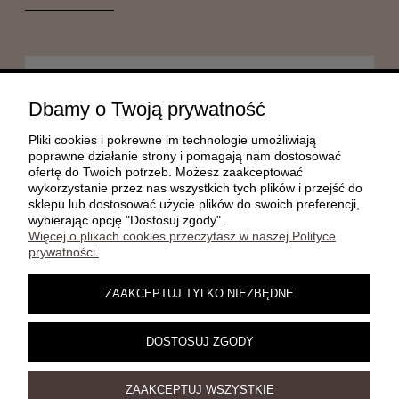
POMOC
Dbamy o Twoją prywatność
Pliki cookies i pokrewne im technologie umożliwiają
MOJE KONTO
poprawne działanie strony i pomagają nam dostosować
ofertę do Twoich potrzeb. Możesz zaakceptować
wykorzystanie przez nas wszystkich tych plików i przejść do
sklepu lub dostosować użycie plików do swoich preferencji,
PŁATNOŚCI I DOSTAWA
wybierając opcję "Dostosuj zgody".
Więcej o plikach cookies przeczytasz w naszej Polityce
prywatności.
INFORMACJE
ZAAKCEPTUJ TYLKO NIEZBĘDNE
O NAS
DOSTOSUJ ZGODY
ZAAKCEPTUJ WSZYSTKIE
Damelz 3D | Jesiona 22C, 67-415 Kolsko | telefon:
, e-
602 708 026