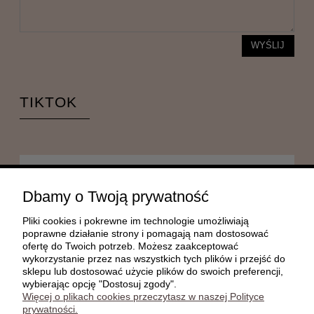
WYŚLIJ
TIKTOK
POMOC
Dbamy o Twoją prywatność
Pliki cookies i pokrewne im technologie umożliwiają
MOJE KONTO
poprawne działanie strony i pomagają nam dostosować
ofertę do Twoich potrzeb. Możesz zaakceptować
wykorzystanie przez nas wszystkich tych plików i przejść do
sklepu lub dostosować użycie plików do swoich preferencji,
PŁATNOŚCI I DOSTAWA
wybierając opcję "Dostosuj zgody".
Więcej o plikach cookies przeczytasz w naszej Polityce
prywatności.