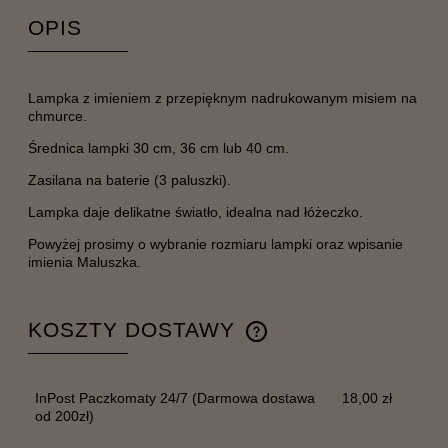
OPIS
Lampka z imieniem z przepięknym nadrukowanym misiem na
chmurce.
Średnica lampki 30 cm, 36 cm lub 40 cm.
Zasilana na baterie (3 paluszki).
Lampka daje delikatne światło, idealna nad łóżeczko.
Powyżej prosimy o wybranie rozmiaru lampki oraz wpisanie
imienia Maluszka.
KOSZTY DOSTAWY
CENA NIE ZAWIERA EWENTUALNYCH KOSZTÓW
PŁATNOŚCI
InPost Paczkomaty 24/7
(Darmowa dostawa
18,00 zł
od 200zł)