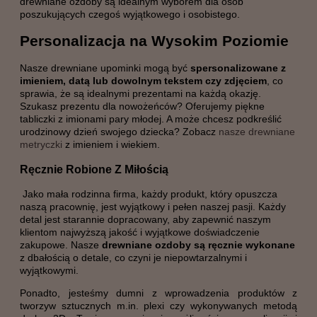
drewniane ozdoby są idealnym wyborem dla osób
poszukujących czegoś wyjątkowego i osobistego.
Personalizacja na Wysokim Poziomie
Nasze drewniane upominki mogą być
spersonalizowane z
imieniem, datą lub dowolnym tekstem czy zdjęciem
, co
sprawia, że są idealnymi prezentami na każdą okazję.
Szukasz prezentu dla nowożeńców? Oferujemy piękne
tabliczki z imionami pary młodej. A może chcesz podkreślić
urodzinowy dzień swojego dziecka? Zobacz
nasze drewniane
metryczki
z imieniem i wiekiem.
Ręcznie Robione Z Miłością
Jako mała rodzinna firma, każdy produkt, który opuszcza
naszą pracownię, jest wyjątkowy i pełen naszej pasji. Każdy
detal jest starannie dopracowany, aby zapewnić naszym
klientom najwyższą jakość i wyjątkowe doświadczenie
zakupowe. Nasze
drewniane ozdoby są ręcznie wykonane
z dbałością o detale, co czyni je niepowtarzalnymi i
wyjątkowymi.
Ponadto, jesteśmy dumni z wprowadzenia produktów z
tworzyw sztucznych m.in. plexi czy wykonywanych metodą