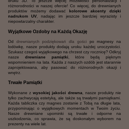
druku 3D. To jeszcze więcej możliwości personalizacji i
różnorodności w naszej ofercie! Co więcej, do drewnianych
produktów możemy dodawać
kolorowe akcenty dzięki
nadrukom UV
, nadając im jeszcze bardziej wyrazisty i
niepowtarzalny charakter.
Wyjątkowe Ozdoby na Każdą Okazję
Od
drewnianych podziękowań dla gości
po magnesy na
lodówkę, nasze produkty dodają uroku każdej uroczystości.
Szukasz czegoś wyjątkowego na chrzest czy rocznicę? Odkryj
nasze
drewniane pamiątki
, które będą pięknym
wspomnieniem na lata. Każda z naszych ozdób jest starannie
zaprojektowana, aby pasować do różnorodnych okazji i
wnętrz.
Trwałe Pamiątki
Wykonane z
wysokiej jakości drewna
, nasze produkty nie
tylko zachwycają estetyką, ale także są trwałymi pamiątkami.
Każda tabliczka czy magnes zostanie z Tobą na długie lata,
przypominając o wyjątkowych momentach w Twoim życiu.
Nasze drewniane upominki są trwałe i odporne na
uszkodzenia, co sprawia, że są doskonałym wyborem na
prezenty na wiele lat.