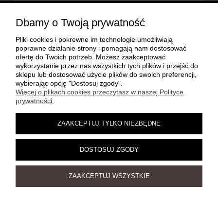
POMOC
Dbamy o Twoją prywatność
Pliki cookies i pokrewne im technologie umożliwiają
MOJE KONTO
poprawne działanie strony i pomagają nam dostosować
ofertę do Twoich potrzeb. Możesz zaakceptować
wykorzystanie przez nas wszystkich tych plików i przejść do
sklepu lub dostosować użycie plików do swoich preferencji,
PŁATNOŚCI I DOSTAWA
wybierając opcję "Dostosuj zgody".
Więcej o plikach cookies przeczytasz w naszej Polityce
prywatności.
INFORMACJE
ZAAKCEPTUJ TYLKO NIEZBĘDNE
O NAS
DOSTOSUJ ZGODY
ZAAKCEPTUJ WSZYSTKIE
Damelz 3D | Jesiona 22C, 67-415 Kolsko | telefon:
, e-
602 708 026
mail:
damelz3dx@gmail.com
POKAŻ PEŁNĄ WERSJĘ STRONY