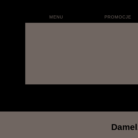
MENU
PROMOCJE
Personalizowane drewniane upominki i prezenty 
Damelz