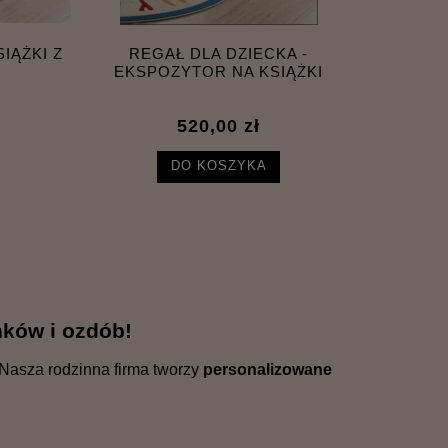
IĄŻKI Z
REGAŁ DLA DZIECKA -
REGAŁ D
EKSPOZYTOR NA KSIĄŻKI
520,00 zł
DO KOSZYKA
ków i ozdób!
Nasza rodzinna firma tworzy
personalizowane