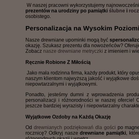
W naszej pracowni wykorzystujemy najnowocześnie
prezentów na urodziny po pamiątki
ślubne
i
roc
osobistego.
Personalizacja na Wysokim Poziom
Nasze drewniane upominki mogą być
spersonaliz
okazję. Szukasz prezentu dla nowożeńców? Oferuje
Zobacz
nasze drewniane metryczki
z imieniem i wi
Ręcznie Robione Z Miłością
Jako mała rodzinna firma, każdy produkt, który opu
naszym klientom najwyższą jakość i wyjątkowe d
niepowtarzalnymi i wyjątkowymi.
Ponadto, jesteśmy dumni z wprowadzenia produ
personalizacji i różnorodności w naszej oferci
jeszcze bardziej wyrazisty i niepowtarzalny charakte
Wyjątkowe Ozdoby na Każdą Okazję
Od
drewnianych podziękowań dla gości
po magnes
rocznicę? Odkryj nasze
drewniane pamiątki
, któ
różnorodnych okazji i wnętrz.