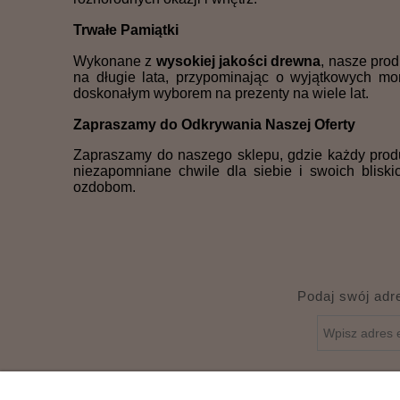
Trwałe Pamiątki
Wykonane z
wysokiej jakości drewna
, nasze prod
na długie lata, przypominając o wyjątkowych m
doskonałym wyborem na prezenty na wiele lat.
Zapraszamy do Odkrywania Naszej Oferty
Zapraszamy do naszego sklepu, gdzie każdy produk
niezapomniane chwile dla siebie i swoich blisk
ozdobom.
Podaj swój adr