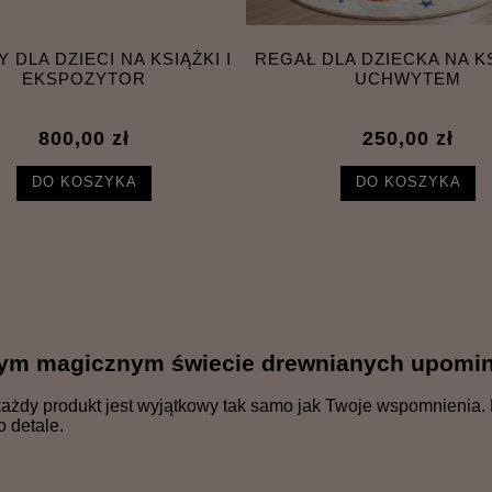
 DLA DZIECI NA KSIĄŻKI I
REGAŁ DLA DZIECKA NA KS
EKSPOZYTOR
UCHWYTEM
800,00 zł
250,00 zł
DO KOSZYKA
DO KOSZYKA
zym magicznym świecie drewnianych upomin
ażdy produkt jest wyjątkowy tak samo jak Twoje wspomnienia. 
o detale.