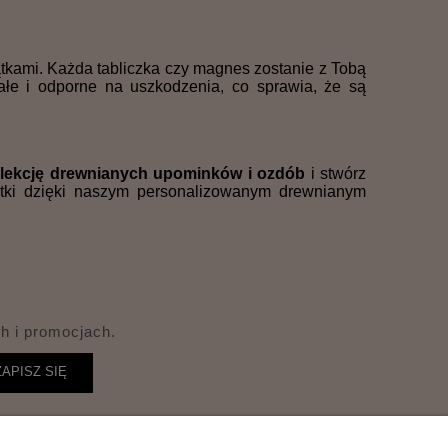
iątkami. Każda tabliczka czy magnes zostanie z Tobą
łe i odporne na uszkodzenia, co sprawia, że są
lekcję drewnianych upominków i ozdób
i stwórz
iątki dzięki naszym personalizowanym drewnianym
h i promocjach.
ZAPISZ SIĘ