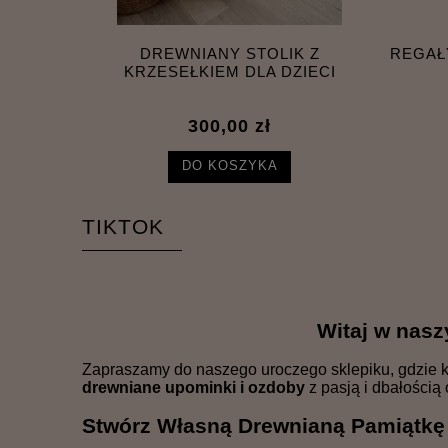
 KOTA –
DREWNIANY STOLIK Z
REGAŁY
SKO
KRZESEŁKIEM DLA DZIECI
300,00 zł
DO KOSZYKA
TIKTOK
Witaj w nas
Zapraszamy do naszego uroczego sklepiku, gdzie k
drewniane upominki i ozdoby
z pasją i dbałością 
Stwórz Własną Drewnianą Pamiątkę