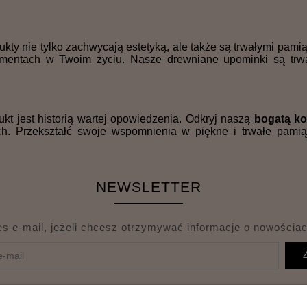
ukty nie tylko zachwycają estetyką, ale także są trwałymi pam
omentach w Twoim życiu. Nasze drewniane upominki są trwa
t jest historią wartej opowiedzenia. Odkryj naszą
bogatą ko
ich. Przekształć swoje wspomnienia w piękne i trwałe pam
NEWSLETTER
es e-mail, jeżeli chcesz otrzymywać informacje o nowościac