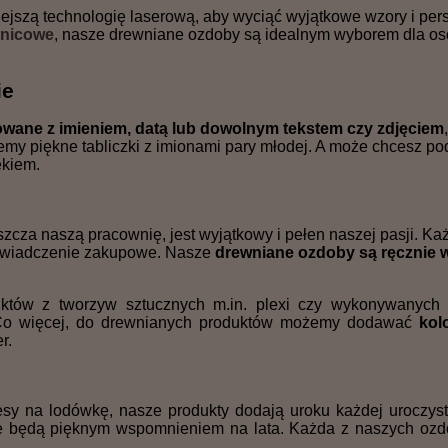
jszą technologię laserową, aby wyciąć wyjątkowe wzory i per
znicowe
, nasze drewniane ozdoby są idealnym wyborem dla o
ie
owane z imieniem, datą lub dowolnym tekstem czy zdjęciem
my piękne tabliczki z imionami pary młodej. A może chcesz po
ekiem.
szcza naszą pracownię, jest wyjątkowy i pełen naszej pasji. Ka
oświadczenie zakupowe. Nasze
drewniane ozdoby są ręcznie
któw z tworzyw sztucznych m.in. plexi czy wykonywanych 
e! Co więcej, do drewnianych produktów możemy dodawać
kol
r.
y na lodówkę, nasze produkty dodają uroku każdej uroczyst
re będą pięknym wspomnieniem na lata. Każda z naszych ozd