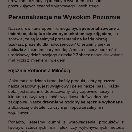
drewniane ozdoby są idealnym wyborem dla osób
poszukujących czegoś wyjątkowego i osobistego.
Personalizacja na Wysokim Poziomie
Nasze drewniane upominki mogą być
spersonalizowane z
imieniem, datą lub dowolnym tekstem czy zdjęciem
, co
sprawia, że są idealnymi prezentami na każdą okazję.
Szukasz prezentu dla nowożeńców? Oferujemy piękne
tabliczki z imionami pary młodej. A może chcesz podkreślić
urodzinowy dzień swojego dziecka? Zobacz
nasze drewniane
metryczki
z imieniem i wiekiem.
Ręcznie Robione Z Miłością
Jako mała rodzinna firma, każdy produkt, który opuszcza
naszą pracownię, jest wyjątkowy i pełen naszej pasji. Każdy
detal jest starannie dopracowany, aby zapewnić naszym
klientom najwyższą jakość i wyjątkowe doświadczenie
zakupowe. Nasze
drewniane ozdoby są ręcznie wykonane
z dbałością o detale, co czyni je niepowtarzalnymi i
wyjątkowymi.
Ponadto, jesteśmy dumni z wprowadzenia produktów z
tworzyw sztucznych m.in. plexi czy wykonywanych metodą