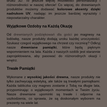
druku 3D. To jeszcze więcej możliwości personalizacji i
różnorodności w naszej ofercie! Co więcej, do drewnianych
produktów możemy dodawać
kolorowe akcenty dzięki
nadrukom UV
, nadając im jeszcze bardziej wyrazisty i
niepowtarzalny charakter.
Wyjątkowe Ozdoby na Każdą Okazję
Od
drewnianych podziękowań dla gości
po magnesy na
lodówkę, nasze produkty dodają uroku każdej uroczystości.
Szukasz czegoś wyjątkowego na chrzest czy rocznicę? Odkryj
nasze
drewniane pamiątki
, które będą pięknym
wspomnieniem na lata. Każda z naszych ozdób jest starannie
zaprojektowana, aby pasować do różnorodnych okazji i
wnętrz.
Trwałe Pamiątki
Wykonane z
wysokiej jakości drewna
, nasze produkty nie
tylko zachwycają estetyką, ale także są trwałymi pamiątkami.
Każda tabliczka czy magnes zostanie z Tobą na długie lata,
przypominając o wyjątkowych momentach w Twoim życiu.
Nasze drewniane upominki są trwałe i odporne na
uszkodzenia, co sprawia, że są doskonałym wyborem na
prezenty na wiele lat.