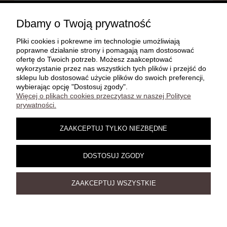
POMOC
Dbamy o Twoją prywatność
Pliki cookies i pokrewne im technologie umożliwiają
MOJE KONTO
poprawne działanie strony i pomagają nam dostosować
ofertę do Twoich potrzeb. Możesz zaakceptować
wykorzystanie przez nas wszystkich tych plików i przejść do
sklepu lub dostosować użycie plików do swoich preferencji,
PŁATNOŚCI I DOSTAWA
wybierając opcję "Dostosuj zgody".
Więcej o plikach cookies przeczytasz w naszej Polityce
prywatności.
INFORMACJE
ZAAKCEPTUJ TYLKO NIEZBĘDNE
O NAS
DOSTOSUJ ZGODY
ZAAKCEPTUJ WSZYSTKIE
Damelz 3D | Jesiona 22C, 67-415 Kolsko | telefon:
, e-
602 708 026
mail:
damelz3dx@gmail.com
POKAŻ PEŁNĄ WERSJĘ STRONY